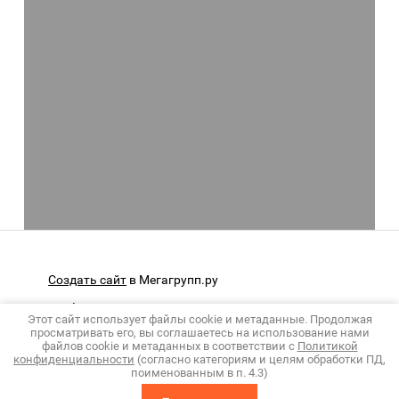
Создать сайт
в Мегагрупп.ру
Copyright © 2009 - 2026 ООО «Современные
Этот сайт использует файлы cookie и метаданные. Продолжая
технологии»
просматривать его, вы соглашаетесь на использование нами
файлов cookie и метаданных в соответствии с
Политикой
Политика конфиденциальности
конфиденциальности
(согласно категориям и целям обработки ПД,
поименованным в п. 4.3)